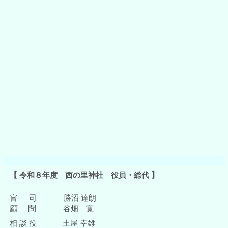
【 令和８年度 西の里神社 役員・総代 】
宮 司 勝沼 達朗
顧
問
谷畑 寛
相 談 役
土屋 幸雄