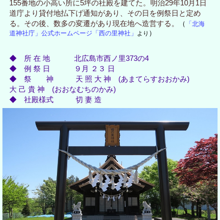
155番地の小高い所に5坪の社殿を建てた。明治29年10月1日
道庁より貸付地払下げ通知があり、その日を例祭日と定め
る。その後、数多の変遷があり現在地へ造営する。
（
「北海
）
道神社庁」公式ホームページ「西の里神社」
より
◆ 所 在 地 北広島市西ノ里373の4
◆ 例 祭 日 ９月 ２３ 日
◆ 祭 神 天 照 大 神 (あまてらすおおかみ)
大 己 貴 神 (おおなむちのかみ)
◆ 社殿様式 切 妻 造