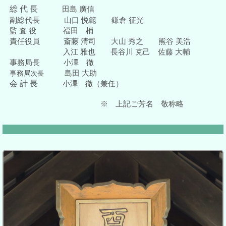
総 代 長
田島 廣信
副総代長
山口 悦範 鎌倉 征光
監 査 役
福田 梢
責任役員
斎藤 清司 大山 秀之 熊谷 美浩
入江 雅也 長谷川 克己 佐藤 大輔
事務局長
小澤 徹
島田 大助
事務局
次長
会 計 長
小澤 徹
（兼任）
※ 上記ご芳名 敬称略