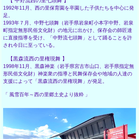
【 中野流西の里七頭舞 】
1992年11月、西の里保育園を卒園した子供たちを中心に発
足。
1993年７月、中野七頭舞（岩手県岩泉町小本字中野、岩泉
町指定無形民俗文化財）の地元に出かけ、保存会の師匠達
に直接指導を受け、「中野流七頭舞」として踊ることを許
され今日に至っている。
【
黒森流西の里権現舞 】
1998年11月、黒森神楽（岩手県宮古市山口、岩手県指定無
形民俗文化財）神楽衆の指導と民舞保存会や地域の人達の
支援によって「黒森流西の里権現舞」が発足。
「 風雪百年～西の里郷土史より抜粋 」