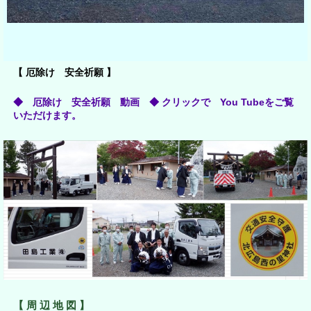
【 厄除け 安全祈願 】
◆ 厄除け 安全祈願 動画 ◆ クリックで
You Tubeをご覧
いただけます。
【 周 辺 地 図 】