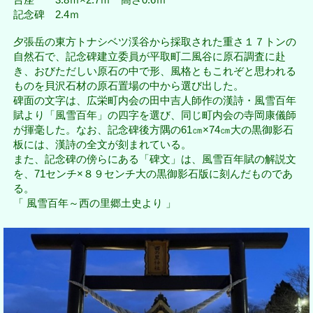
記念碑 2.4ｍ
夕張岳の東方トナシベツ渓谷から採取された重さ１７トンの
自然石で、記念碑建立委員が平取町二風谷に原石調査に赴
き、おびただしい原石の中で形、風格ともこれぞと思われる
ものを貝沢石材の原石置場の中から選び出した。
碑面の文字は、広栄町内会の田中吉人師作の漢詩・風雪百年
賦より「風雪百年」の四字を選び、同じ町内会の寺岡康儀師
が揮毫した。なお、記念碑後方隅の61㎝×74㎝大の黒御影石
板には、漢詩の全文が刻まれている。
また、記念碑の傍らにある「碑文」は、風雪百年賦の解説文
を、71センチ×８９センチ大の黒御影石版に刻んだものであ
る。
「 風雪百年～西の里郷土史より 」