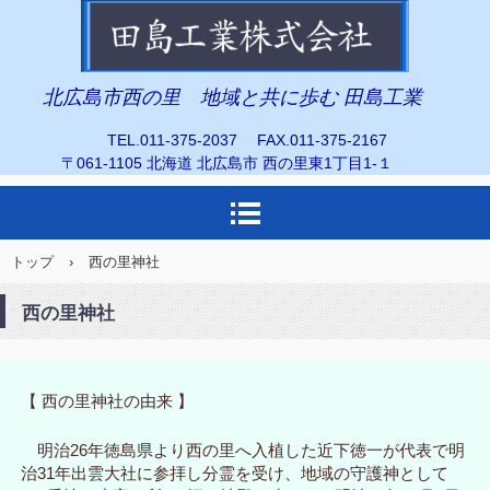
田島工業株式会社
北広島市西の里 地域と共に歩む 田島工業
TEL.011-375-2037 FAX.011-375-2167
〒061-1105 北海道 北広島市 西の里東1丁目1-１
トップ
›
西の里神社
西の里神社
【 西の里神社の由来 】
明治26年徳島県より西の里へ入植した近下徳一が代表で明
治31年出雲大社に参拝し分霊を受け、地域の守護神として