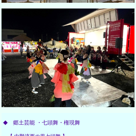
郷土芸能 ・七頭舞・権現舞
◆