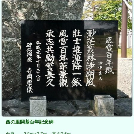
西の里開基百年記念碑
台座 3.8ｍ×2.7ｍ 高さ0.6ｍ